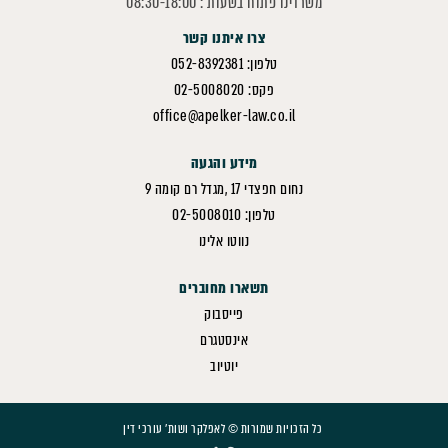
משרדינו פתוח בשעות : 08:30-18:00
צרו איתנו קשר
טלפון: 052-8392381
פקס: 02-5008020
office@apelker-law.co.il
מידע והגעה
נחום חפצדי 17 ,מגדל רם קומה 9
טלפון: 02-5008010
נווטו אלינו
תשארו מחוברים
פייסבוק
אינסטגרם
יוטיוב
כל הזכויות שמורות © לאפלקר ושות' עורכי דין