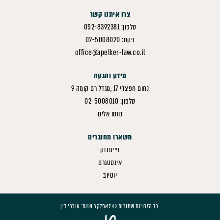
צרו איתנו קשר
טלפון: 052-8392381
פקס: 02-5008020
office@apelker-law.co.il
מידע והגעה
נחום חפצדי 17 ,מגדל רם קומה 9
טלפון: 02-5008010
נווטו אלינו
תשארו מחוברים
פייסבוק
אינסטגרם
יוטיוב
כל הזכויות שמורות © לאפלקר ושות' עורכי דין