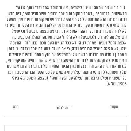
[1] "ובירושלים שמחה וששון ליהודים, כי עוד מוסד אחד נכבד נוסף לנו על
הראשונים: ברחוב יפו, באחד המקומות היותר גבוהים אשר סביב העיר, בית חדש
נבנה ובגובהו הוא מתנוסס על כל פני העיר. וכבר שלוש קומות בנויות אבן וממעל
להם שתי עליות עשויות עץ, ועוד יד הבונים נטויה להגביהו. צורת העליות תעיד כי
לא לדירה נועד הבית וכל רואהו יאמר: אין זה כי אם מצפה כוכבים? וכי ישאל
השואל, מה ליהודים ולכוכבים? הלא ה'לוח' קבוע ומתוקן ומהלך הכוכבים מה
אכפת להם? וענית ואמרת לו: הן לא ככל הגויים העם חכם ונבון הזה, והמצפה
שלו, לא חלילה בשביל הכוכבים נבנה, כי אם נועדה לתעודה יותר נכבדה. כי בזמן
האחרון נוסדה פה חבורה חדשה של 'מתפללים עם הנץ החמה' ובהיות ירושלים
הרים סביב לה וקשה מאד לכוון את השעה, נדב לב איש אחד וחייט אמריקני הוא,
לבנות את הבית הזה. והיה ככלות בנין הבית והעמידו על גגו נס גבוה ובראשו טס
של נחושת קלל, ובהנץ החמה ונפלו קווי השמש על פני הטס והבריקו פניו, וידעו
כל תושבי ירושלם כי בא זמן תפילה עם הנץ החמה" (מצפה, השקפה, 4 ביולי
1906, עמ' 4)
הקודם
הבא
חזרה לבלוג