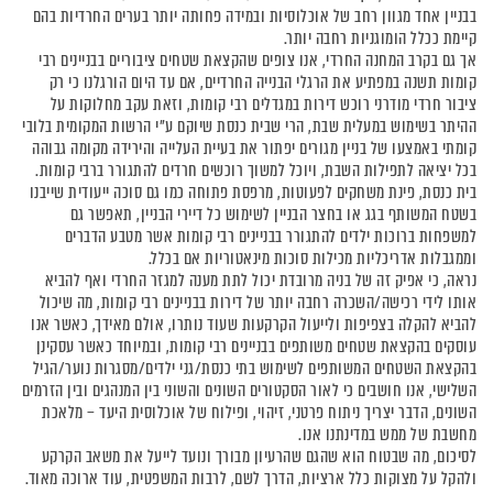
בבניין אחד מגוון רחב של אוכלוסיות ובמידה פחותה יותר בערים החרדיות בהם
קיימת ככלל הומוגניות רחבה יותר.
אך גם בקרב המחנה החרדי, אנו צופים שהקצאת שטחים ציבוריים בבניינים רבי
קומות תשנה במפתיע את הרגלי הבנייה החרדיים, אם עד היום הורגלנו כי רק
ציבור חרדי מודרני רוכש דירות במגדלים רבי קומות, וזאת עקב מחלוקות על
ההיתר בשימוש במעלית שבת, הרי שבית כנסת שיוקם ע"י הרשות המקומית בלובי
קומתי באמצעו של בניין מגורים יפתור את בעיית העלייה והירידה מקומה גבוהה
בכל יציאה לתפילות השבת, ויוכל למשוך רוכשים חרדים להתגורר ברבי קומות.
בית כנסת, פינת משחקים לפעוטות, מרפסת פתוחה כמו גם סוכה ייעודית שייבנו
בשטח המשותף בגג או בחצר הבניין לשימוש כל דיירי הבניין, תאפשר גם
למשפחות ברוכות ילדים להתגורר בבניינים רבי קומות אשר מטבע הדברים
וממגבלות אדריכליות מכילות סוכות מינאטוריות אם בכלל.
נראה, כי אפיק זה של בניה מרובדת יכול לתת מענה למגזר החרדי ואף להביא
אותו לידי רכישה/השכרה רחבה יותר של דירות בבניינים רבי קומות, מה שיכול
להביא להקלה בצפיפות ולייעול הקרקעות שעוד נותרו, אולם מאידך, כאשר אנו
עוסקים בהקצאת שטחים משותפים בבניינים רבי קומות, ובמיוחד כאשר עסקינן
בהקצאת השטחים המשותפים לשימוש בתי כנסת/גני ילדים/מסגרות נוער/הגיל
השלישי, אנו חושבים כי לאור הסקטורים השונים והשוני בין המנהגים ובין הזרמים
השונים, הדבר יצריך ניתוח פרטני, זיהוי, ופילוח של אוכלוסית היעד – מלאכת
מחשבת של ממש במדינתנו אנו.
לסיכום, מה שבטוח הוא שהגם שהרעיון מבורך ונועד לייעל את משאב הקרקע
ולהקל על מצוקות כלל ארציות, הדרך לשם, לרבות המשפטית, עוד ארוכה מאוד.