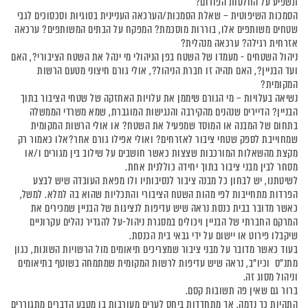
תשפיע על החלטות הפורום?
הסמכות השיפוטית – שאלת הסמכות/הערכאה העניינית בסוגיות וסכסוכים לגבי
שטחים משותפים אלו, בוררות מוסכמת? המפקח על הבתים המשותפים? ערכאה
אזרחית רגילה? ערכאה מנהלית?
ניהול השטחים - מעמדו של השטח בפן הניהולי מי ינהל את השטח הציבורי?, האם
ועד הבניין?, האם תהיה זו חברת הניהול?, אולי גורם חיצוני מטעם הרשות
המקומית?
נשיאה בעלויות – מי הגורם שיממן את עלויות האחזקה של שטחי הציבור בתוך
הבניין? הדיירים שנהנים מהקירבה והנגישות המוגברת, שמא משרדי הממשלה
בתחום של המבנה או המוסד שמפעיל את השטח? או אולי הרשות המקומית
שמחוייבת לספק שטחי ציבור לאזרחים? ואולי אפילו גורם אחר?אלו כאמור רק
מקצת מהשאלות המורכבות שצצות כאשר חושבים על שילוב בין מגורים ו/או
מסחר לבין מבני ציבור בתוך יחידה כוללנית אחת.
לשיטתנו, יש לבחון כל מבנה ציבור לנסיבותיו ולו מפאת העובדה שיש לבצע
הפרדות מתחייבות לפי מהות השטח הציבורי והתכליות שהוא בה למלא. למשל,
כאשר מדובר בבית כנסת נראה שיש עדיפות לנציגות של הבניין שמכירים את
המרקם החברתי של הבניין ויכולים במסגרת ניהול-על להגדיר נהלים עקרוניים
שיקבלו פירוט או יישום על ידי גבאי בית הכנסת.
בעוד כאשר מדובר על מבני ציבור שמצריכים תיאומים מול הרשויות השונות, כגון
מתנ"ס וכיו"ב, נראה שיש עדיפות לרשות המקומית שמתמחה בשוטף בתיאומים
וניהול מסוג זה.
ברור גם שאין פה תשובות קסם.
התהיות כך נדמה, אך מתחדדות ביחס לערים מעורבות בו מטבע הדברים מתגוררים