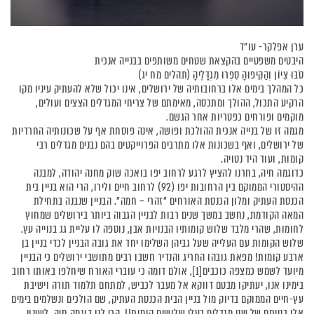
ערן אפלקר- עו"ד
היבטים משפטיים בהקצאת שטחים משותפים בבנייה אנכית
סֹבּוּ צִיּוֹן וְהַקִּיפוּהָ סִפְרוּ מִגְדָּלֶיהָ (תהלים מח יג)
כל המהלך בימים אלו ברחובותיה של ירושלים, אינו יכול שלא להעתיק עיניו מקו
הרקיע התכול, ההולך ומתכסה, מאימתם של צריחי המגדלים הצצים ועולים,
מוקמים ופורחים כפטריות אחר הגשם.
מגמה זו של בנייה אנכית ההולכת ופושה, אינה פוסחת אף על שכונותיה החרדיות
של ירושלים, ואף בשכונות אלו מתרבים הפרוייקטים בהם נבנים מגדלים רבי
קומות, ועוד היד נטויה.
כדוגמה חיה, בחרנו להציץ לרגע לרחוב יפו בואכה שוק מחנה יהודה, למבנה
ההיסטורי הממוקם בין הרחובות יפו (92) לרחוב חיים ולירו, הרי הוא בניין בית
הכנסת העתיק ומלון הכנסת האורחים "זהרי – חמה". הבניין שנבנה בתחילת
המאה הקודמת, נחשב במשך שנים רבות לבניין הגבוה ביותר בירושלים שמחוץ
לחומות, שהרי מלבד שלוש קומותיו הבנויות אבן, נוספה לו עליית גג בנוייה עץ.
שלוש הקומות עם העלייה שעל גביהן השלימו יחד את גובה הבניין לכדי בניין בן
ארבע קומות! מפאת גובהו החריג והנדיר חשבו רבים מתושבי ירושלים כי הבניין
מיועד לשמש כמצפה כוכבים[1], אולם דומה כי עוברי האורח שיחלפו באותו רחוב
בימינו אנו, יעתיקו מבטם דווקא אל מעבר לכביש, למתחם תלמוד תורה וישיבת
עץ-חיים הממוקם בדיוק מול בניין הבית הכנסת העתיק, שם הולכים ונשלמים בימים
אלו בנייתם של שני מגדלים בעלי שלושים קומות!!, הרי לנו דוגמה חיה, לשינוי