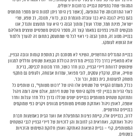
המהותי שחל בתפיסת הבנייה ברחובות ירושלים.
לאור התרחבותה של התופעה, [כאשר בין היתר ניתן למנות היום מספר מתחמים
בהם בנייה לגובה היא כבר עובדה מוגמרת כגון, כדורי, תנובה, רב שפע, שרי
ישראל, פנינת חמד, שנלר ועוד] ומתוך הבנה כי היא עוד תתעצם ותגדל, אנו
מבקשים להציג בפניכם במאמר קצר זה, מספר היבטים משפטיים שצצים מאליהם
בבנייה מסוג זה, מתוך הבנה כי ראוי לכל מי שמתעסק בתחום זה להערך וללמוד
את הנושא לעומקו.
בבניית המגדלים החדשניים, השינוי לא מסתכם רק בתוספת קומות וגובה הבניין,
אלא מתאפיין בדרך כלל בבנייה מודרנית הכוללת הקצאת שטחים וחללים למגוון
שימושים לרווחת דיירי הבניין, כגון חדר כושר, חדר מכונות לכביסה, בריכת
שחייה, אולם, טרקלין עסקים, לובי מפואר, עמדות אבטחה, ולעתים גם מתקני
משחק לפעוטות, בית כנסת, וכו' וכו'.
ככלל, מעמדם הקנייני של שטחים אלו הינו של "רכוש משותף", בו שותפים כל
בעלי הדירות בבניין לפי חלקם היחסי של שטח דירתם, אולם אינה דומה ניהול
ותחזוקת שטחים משותפים בבניינים ישנים שכללו בדרך כלל חדר עגלות וחדר
אשפה, לאופן ניהול ואחזקת שטחים משותפים מגוונים ויקרים כפי שמוקמים
בבניינים החדשניים.
לרוב, בבניינים אלו, קיימת נציגות המתפעלת את וועד הבית באמצעות חברת
ניהול ואחזקה, ואחראית הן לחובות והן לזכויות של דיירי הבניין לגבי השטחים
המשותפים, קרי – גביית הוצאות האחזקה ואופן חלוקת השימוש והזכויות
בשטחים.