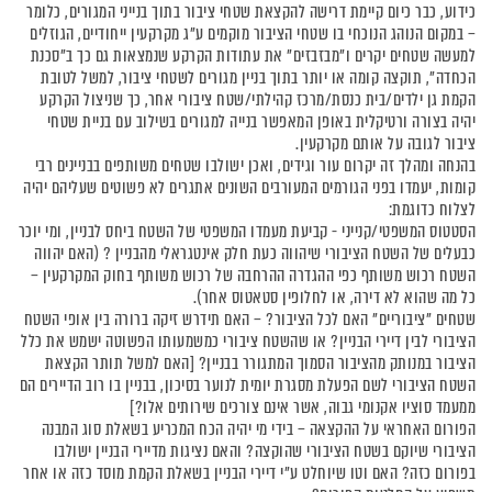
כידוע, כבר כיום קיימת דרישה להקצאת שטחי ציבור בתוך בנייני המגורים, כלומר
– במקום הנוהג הנוכחי בו שטחי הציבור מוקמים ע"ג מקרקעין ייחודיים, הגוזלים
למעשה שטחים יקרים ו"מבזבזים" את עתודות הקרקע שנמצאות גם כך ב"סכנת
הכחדה", תוקצה קומה או יותר בתוך בניין מגורים לשטחי ציבור, למשל לטובת
הקמת גן ילדים/בית כנסת/מרכז קהילתי/שטח ציבורי אחר, כך שניצול הקרקע
יהיה בצורה ורטיקלית באופן המאפשר בנייה למגורים בשילוב עם בניית שטחי
ציבור לגובה על אותם מקרקעין.
בהנחה ומהלך זה יקרום עור וגידים, ואכן ישולבו שטחים משותפים בבניינים רבי
קומות, יעמדו בפני הגורמים המעורבים השונים אתגרים לא פשוטים שעליהם יהיה
לצלוח כדוגמת:
הסטטוס המשפטי/קנייני - קביעת מעמדו המשפטי של השטח ביחס לבניין, ומי יוכר
כבעלים של השטח הציבורי שיהווה כעת חלק אינטגראלי מהבניין ? (האם יהווה
השטח רכוש משותף כפי ההגדרה ההרחבה של רכוש משותף בחוק המקרקעין –
כל מה שהוא לא דירה, או לחלופין סטאטוס אחר).
שטחים "ציבוריים" האם לכל הציבור? – האם תידרש זיקה ברורה בין אופי השטח
הציבורי לבין דיירי הבניין? או שהשטח ציבורי כמשמעותו הפשוטה ישמש את כלל
הציבור במנותק מהציבור הסמוך המתגורר בבניין? [האם למשל תותר הקצאת
השטח הציבורי לשם הפעלת מסגרת יומית לנוער בסיכון, בבניין בו רוב הדיירים הם
ממעמד סוציו אקנומי גבוה, אשר אינם צורכים שירותים אלו?]
הפורום האחראי על ההקצאה – בידי מי יהיה הכח המכריע בשאלת סוג המבנה
הציבורי שיוקם בשטח הציבורי שהוקצה? והאם נציגות מדיירי הבניין ישולבו
בפורום כזה? האם וטו שיוחלט ע"י דיירי הבניין בשאלת הקמת מוסד כזה או אחר